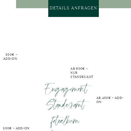
DETAILS ANFRAGEN
300€ -
ADD-ON
AB 600€ -
NUR
STANDESAMT
Engagement
Standesamt
AB 400€ - ADD-
ON
fotoalbum
300€ - ADD-ON