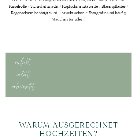
Fusselrolle / Sicherheitsnadel / Kopfschmerztablette / Blasenpflaster /
Regenschirm benötigt wird… ihr seht schon – Fotografin und häufig
Mädchen für alles :)
verliebt
verlobt
verheiratet
WARUM AUSGERECHNET
HOCHZEITEN?