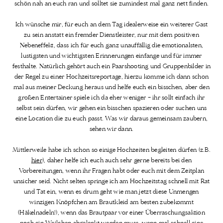
schön nah an euch ran und solltet sie zumindest mal ganz nett finden.
Ich wünsche mir, für euch an dem Tag idealerweise ein weiterer Gast
zu sein anstatt ein fremder Dienstleister, nur mit dem positiven
Nebeneffekt, dass ich für euch ganz unauffällig die emotionalsten,
lustigsten und wichtigsten Erinnerungen einfange und für immer
festhalte. Natürlich gehört auch ein Paarshooting und Gruppenbilder in
der Regel zu einer Hochzeitsreportage, hierzu komme ich dann schon
mal aus meiner Deckung heraus und helfe euch ein bisschen, aber den
großen Entertainer spiele ich da eher weniger – ihr sollt einfach ihr
selbst sein dürfen, wir gehen ein bisschen spazieren oder suchen uns
eine Location die zu euch passt. Was wir daraus gemeinsam zaubern,
sehen wir dann.
Mittlerweile habe ich schon so einige Hochzeiten begleiten dürfen (z.B.
hier
), daher helfe ich euch auch sehr gerne bereits bei den
Vorbereitungen, wenn ihr Fragen habt oder euch mit dem Zeitplan
unsicher seid. Nicht selten springe ich am Hochzeitstag schnell mit Rat
und Tat ein, wenn es drum geht wie man jetzt diese Unmengen
winzigen Knöpfchen am Brautkleid am besten zubekommt
(Häkelnadeln!), wenn das Brautpaar vor einer Überraschungsaktion
noch ein Weilchen abgelenkt werden muss, wenn mal schnell eine