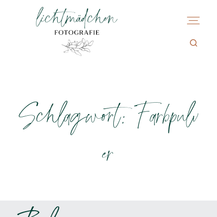
Schlagwort: Farbpulv
er