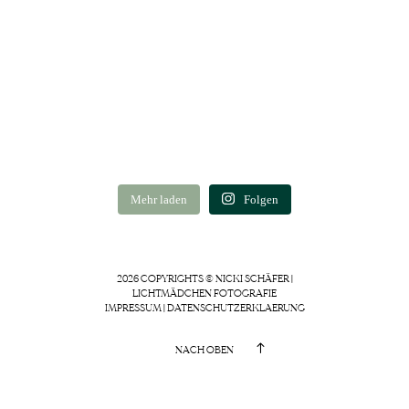
Mehr laden
Folgen
2026 COPYRIGHTS © NICKI SCHÄFER |
LICHTMÄDCHEN FOTOGRAFIE
IMPRESSUM
|
DATENSCHUTZERKLAERUNG
NACH OBEN