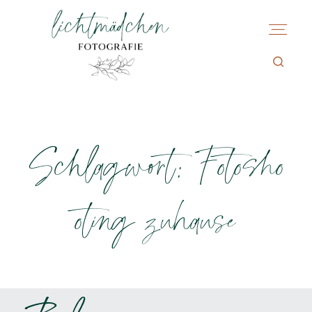
Schlagwort: Fotosho
oting zuhause