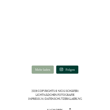
Mehr laden
Folgen
2026 COPYRIGHTS © NICKI SCHÄFER |
LICHTMÄDCHEN FOTOGRAFIE
IMPRESSUM
|
DATENSCHUTZERKLAERUNG