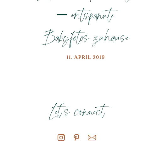
– entspannte
Babyfotos zuhause
11. APRIL 2019
Let's connect