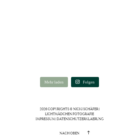
Mehr laden
Folgen
2026 COPYRIGHTS © NICKI SCHÄFER |
LICHTMÄDCHEN FOTOGRAFIE
IMPRESSUM
|
DATENSCHUTZERKLAERUNG
NACH OBEN