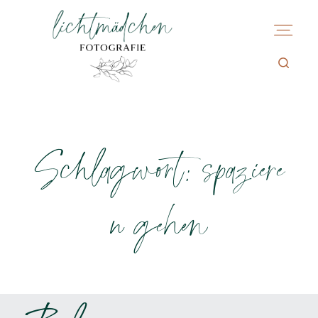
Schlagwort: spaziere
n gehen