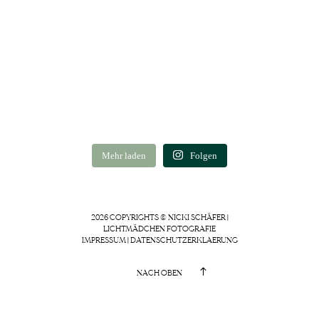
Mehr laden
Folgen
2026 COPYRIGHTS © NICKI SCHÄFER |
LICHTMÄDCHEN FOTOGRAFIE
IMPRESSUM
|
DATENSCHUTZERKLAERUNG
NACH OBEN