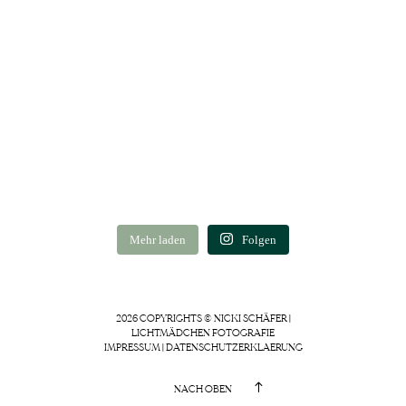
Mehr laden
Folgen
2026 COPYRIGHTS © NICKI SCHÄFER |
LICHTMÄDCHEN FOTOGRAFIE
IMPRESSUM
|
DATENSCHUTZERKLAERUNG
NACH OBEN