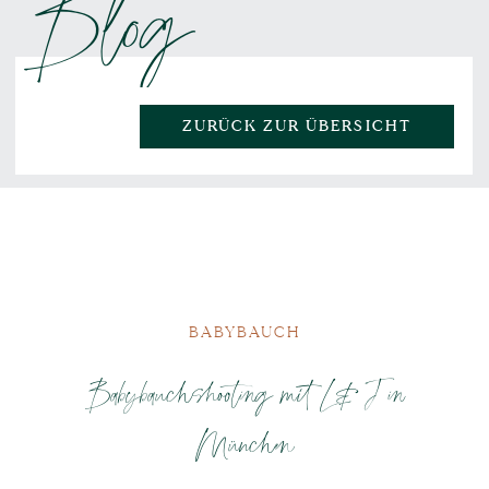
Blog
ZURÜCK ZUR ÜBERSICHT
BABYBAUCH
Babybauchshooting mit L&J in
München