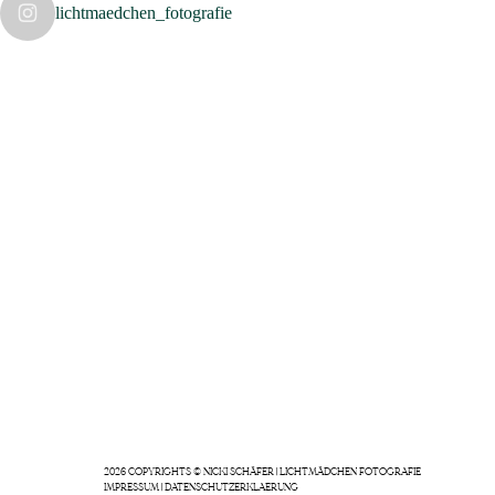
lichtmaedchen_fotografie
2026 COPYRIGHTS © NICKI SCHÄFER | LICHTMÄDCHEN FOTOGRAFIE
IMPRESSUM
|
DATENSCHUTZERKLAERUNG