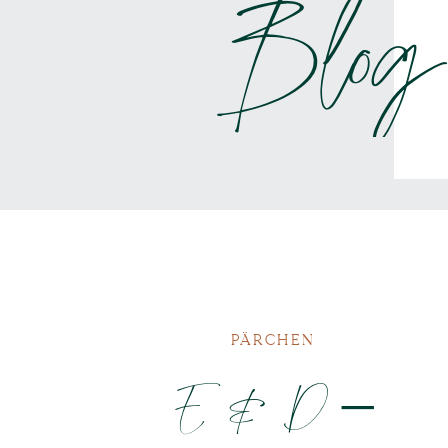
Blog
PÄRCHEN
E & D –