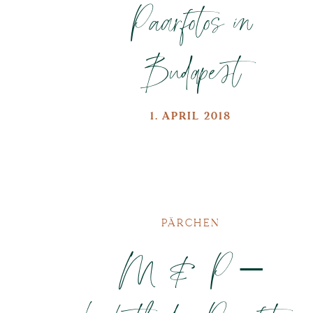
Paarfotos in
Budapest
1. APRIL 2018
PÄRCHEN
M & P –