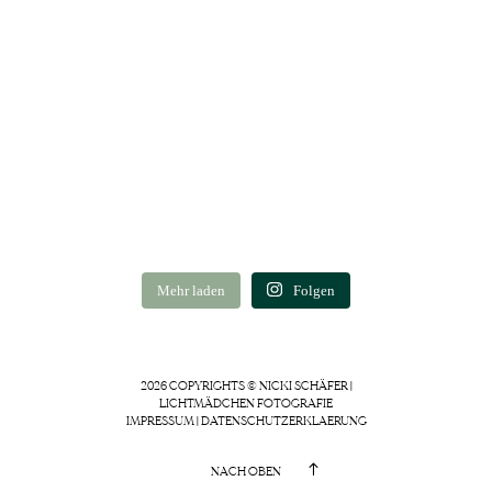
Mehr laden
Folgen
2026 COPYRIGHTS © NICKI SCHÄFER |
LICHTMÄDCHEN FOTOGRAFIE
IMPRESSUM
|
DATENSCHUTZERKLAERUNG
NACH OBEN