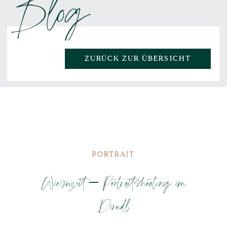
Blog
ZURÜCK ZUR ÜBERSICHT
PORTRAIT
Wiesnzeit – Portraitshooting im
Dirndl