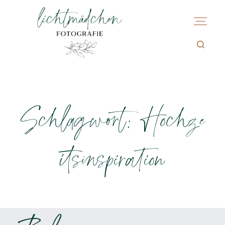
Schlagwort: Hochze
itsinspiration