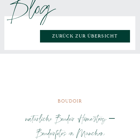
Blog
ZURÜCK ZUR ÜBERSICHT
BOUDOIR
natürliche Boudoir Homestory –
Boudoirfotos in München