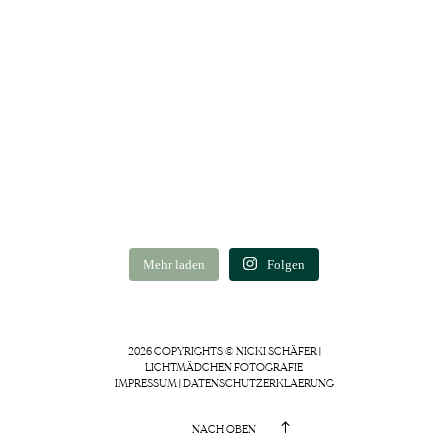
Mehr laden
Folgen
2026 COPYRIGHTS © NICKI SCHÄFER |
LICHTMÄDCHEN FOTOGRAFIE
IMPRESSUM
|
DATENSCHUTZERKLAERUNG
NACH OBEN