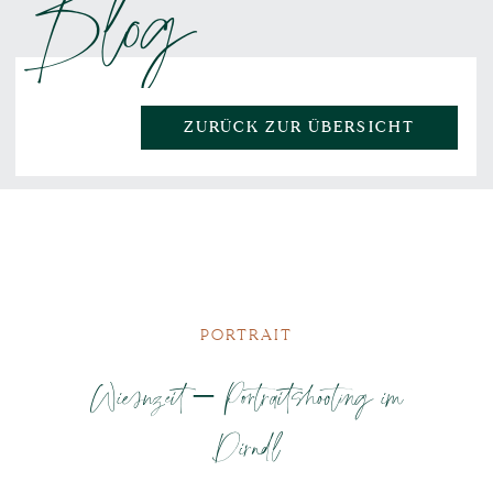
Blog
ZURÜCK ZUR ÜBERSICHT
PORTRAIT
Wiesnzeit – Portraitshooting im
Dirndl