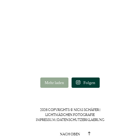
Mehr laden
Folgen
2026 COPYRIGHTS © NICKI SCHÄFER |
LICHTMÄDCHEN FOTOGRAFIE
IMPRESSUM
|
DATENSCHUTZERKLAERUNG
NACH OBEN