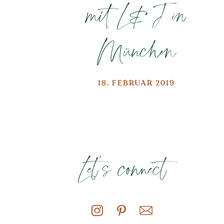
mit L&J in
München
18. FEBRUAR 2019
Let's connect