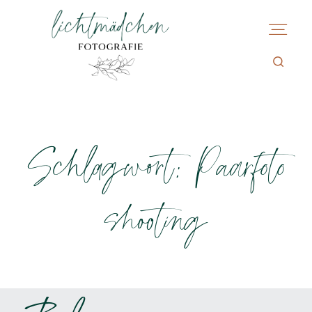
Schlagwort: Paarfoto
shooting