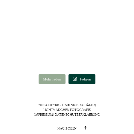
Mehr laden
Folgen
2026 COPYRIGHTS © NICKI SCHÄFER |
LICHTMÄDCHEN FOTOGRAFIE
IMPRESSUM
|
DATENSCHUTZERKLAERUNG
NACH OBEN