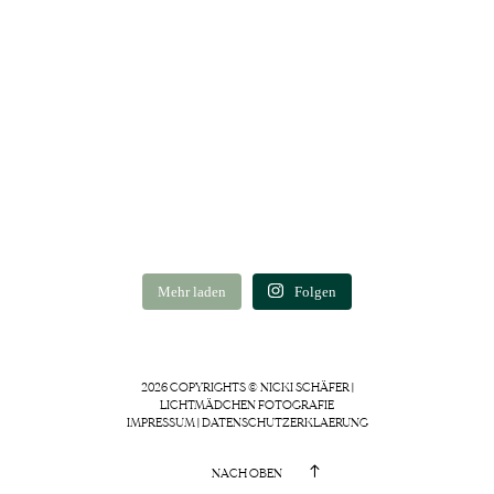
Mehr laden
Folgen
2026 COPYRIGHTS © NICKI SCHÄFER |
LICHTMÄDCHEN FOTOGRAFIE
IMPRESSUM
|
DATENSCHUTZERKLAERUNG
NACH OBEN