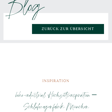
Blog
ZURÜCK ZUR ÜBERSICHT
INSPIRATION
boho-industrial Hochzeitsinspiration –
Schlafwagenfabrik München