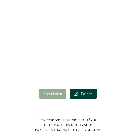
Mehr laden
Folgen
2026 COPYRIGHTS © NICKI SCHÄFER |
LICHTMÄDCHEN FOTOGRAFIE
IMPRESSUM
|
DATENSCHUTZERKLAERUNG