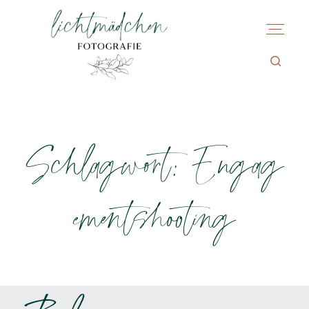
Schlagwort: Engag
ementshooting