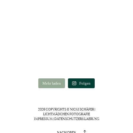
Mehr laden
Folgen
2026 COPYRIGHTS © NICKI SCHÄFER |
LICHTMÄDCHEN FOTOGRAFIE
IMPRESSUM
|
DATENSCHUTZERKLAERUNG
NACH OBEN