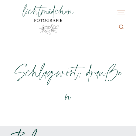
Schlagwort: drauße
n