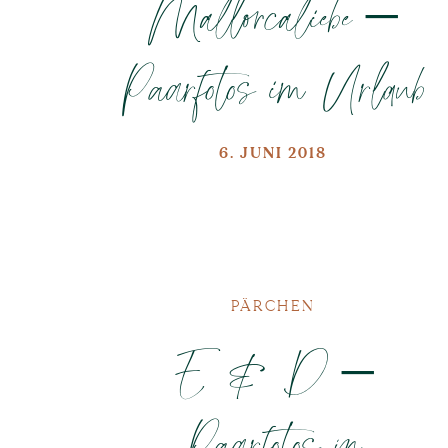
Mallorcaliebe –
Paarfotos im Urlaub
6. JUNI 2018
PÄRCHEN
E & D –
Paarfotos in