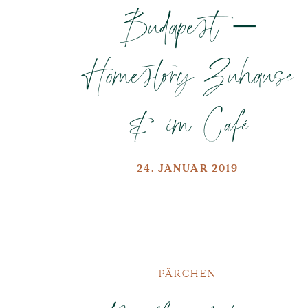
Budapest –
Homestory Zuhause
& im Café
24. JANUAR 2019
PÄRCHEN