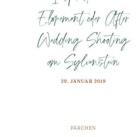
Elopement oder After
Wedding Shooting
am Sylvenstein
29. JANUAR 2019
PÄRCHEN