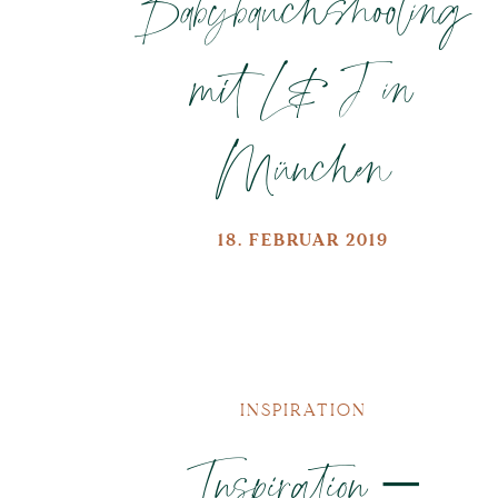
Babybauchshooting
mit L&J in
München
18. FEBRUAR 2019
INSPIRATION
Inspiration –