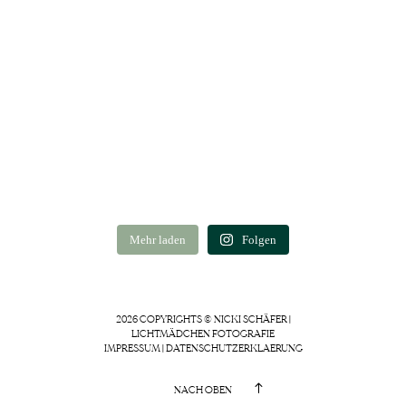
Mehr laden
Folgen
2026 COPYRIGHTS © NICKI SCHÄFER |
LICHTMÄDCHEN FOTOGRAFIE
IMPRESSUM
|
DATENSCHUTZERKLAERUNG
NACH OBEN